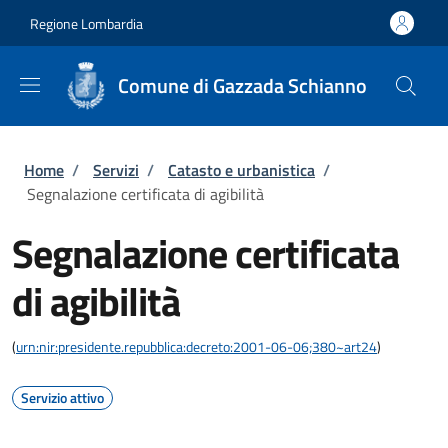
Salta al contenuto principale
Skip to footer content
Regione Lombardia
Comune di Gazzada Schianno
Briciole di pane
Home
/
Servizi
/
Catasto e urbanistica
/
Segnalazione certificata di agibilità
Segnalazione certificata
di agibilità
(
urn:nir:presidente.repubblica:decreto:2001-06-06;380~art24
)
Servizio attivo