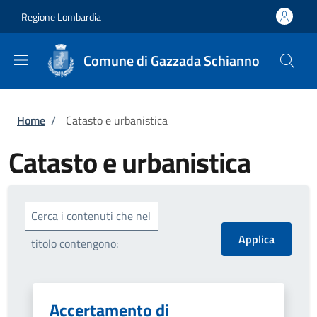
Salta al contenuto principale
Skip to footer content
Regione Lombardia
Comune di Gazzada Schianno
Briciole di pane
Home
/
Catasto e urbanistica
Catasto e urbanistica
Cerca i contenuti che nel
titolo contengono:
Accertamento di