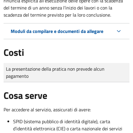
rinuncia esplicita all'esecuzione delle opere con la scadenza
del termine di un anno senza l’inizio dei lavori o con la
scadenza del termine previsto per la loro conclusione.
Moduli da compilare e documenti da allegare
Costi
Tipo di pagamento
Importo
La presentazione della pratica non prevede alcun
pagamento
Cosa serve
Per accedere al servizio, assicurati di avere:
SPID (sistema pubblico di identità digitale), carta
d’identità elettronica (CIE) o carta nazionale dei servizi