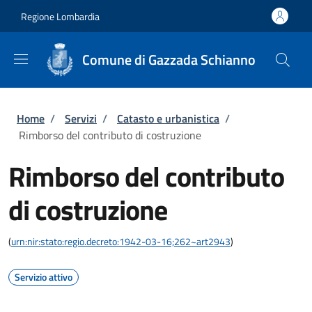
Salta al contenuto principale
Skip to footer content
Regione Lombardia
Comune di Gazzada Schianno
Briciole di pane
Home
/
Servizi
/
Catasto e urbanistica
/
Rimborso del contributo di costruzione
Rimborso del contributo
di costruzione
(
urn:nir:stato:regio.decreto:1942-03-16;262~art2943
)
Servizio attivo