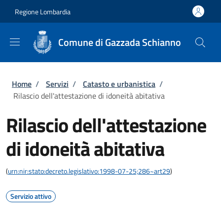
Salta al contenuto principale
Skip to footer content
Regione Lombardia
Comune di Gazzada Schianno
Briciole di pane
Home
/
Servizi
/
Catasto e urbanistica
/
Rilascio dell'attestazione di idoneità abitativa
Rilascio dell'attestazione
di idoneità abitativa
(
urn:nir:stato:decreto.legislativo:1998-07-25;286~art29
)
Servizio attivo