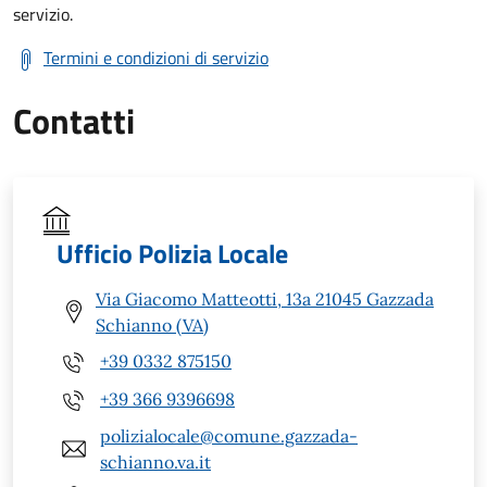
servizio.
Termini e condizioni di servizio
Contatti
Ufficio Polizia Locale
Via Giacomo Matteotti, 13a 21045 Gazzada
Schianno (VA)
+39 0332 875150
+39 366 9396698
polizialocale@comune.gazzada-
schianno.va.it