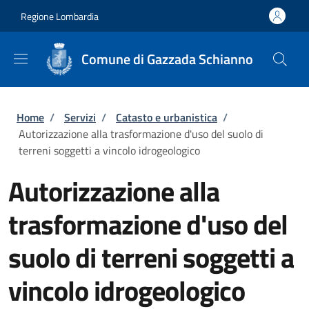
Salta al contenuto principale
Skip to footer content
Regione Lombardia
Comune di Gazzada Schianno
Briciole di pane
Home
/
Servizi
/
Catasto e urbanistica
/
Autorizzazione alla trasformazione d'uso del suolo di
terreni soggetti a vincolo idrogeologico
Autorizzazione alla
trasformazione d'uso del
suolo di terreni soggetti a
vincolo idrogeologico