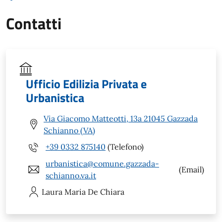
Contatti
Ufficio Edilizia Privata e
Urbanistica
Via Giacomo Matteotti, 13a 21045 Gazzada
Schianno (VA)
+39 0332 875140
(Telefono)
urbanistica@comune.gazzada-
(Email)
schianno.va.it
Laura Maria
De Chiara