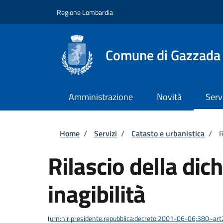
Salta al contenuto principale
Skip to footer content
Regione Lombardia
Comune di Gazzada
Amministrazione
Novità
Serv
Briciole di pane
Home
/
Servizi
/
Catasto e urbanistica
/
R
Rilascio della dic
inagibilità
(
urn:nir:presidente.repubblica:decreto:2001-06-06;380~ar