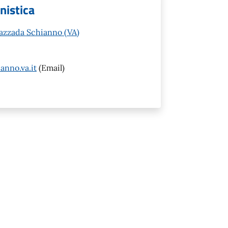
anistica
Gazzada Schianno (VA)
nno.va.it
(Email)