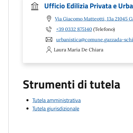
Ufficio Edilizia Privata e Urb
Via Giacomo Matteotti, 13a 21045 
+39 0332 875140
(Telefono)
urbanistica@comune.gazzada-schia
Laura Maria
De Chiara
Strumenti di tutela
Tutela amministrativa
Tutela giurisdizionale