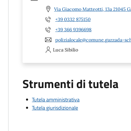
Via Giacomo Matteotti, 13a 21045 
+39 0332 875150
+39 366 9396698
polizialocale@comune.gazzada-sch
Luca
Sibilio
Strumenti di tutela
Tutela amministrativa
Tutela giurisdizionale