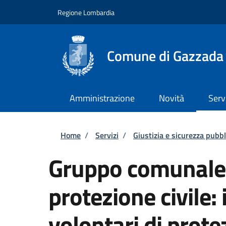
Salta al contenuto principale
Skip to footer content
Regione Lombardia
Comune di Gazzada
Amministrazione
Novità
Serv
Briciole di pane
Home
/
Servizi
/
Giustizia e sicurezza pubbl
Gruppo comunale d
protezione civile:
volontari di prote