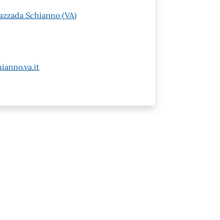
Gazzada Schianno (VA)
ianno.va.it