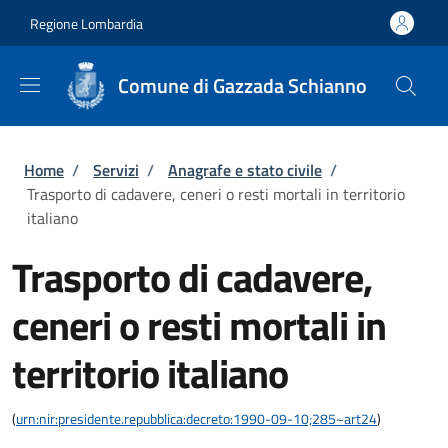
Salta al contenuto principale
Skip to footer content
Regione Lombardia
Comune di Gazzada Schianno
Briciole di pane
Home
/
Servizi
/
Anagrafe e stato civile
/
Trasporto di cadavere, ceneri o resti mortali in territorio
italiano
Trasporto di cadavere,
ceneri o resti mortali in
territorio italiano
(
urn:nir:presidente.repubblica:decreto:1990-09-10;285~art24
)