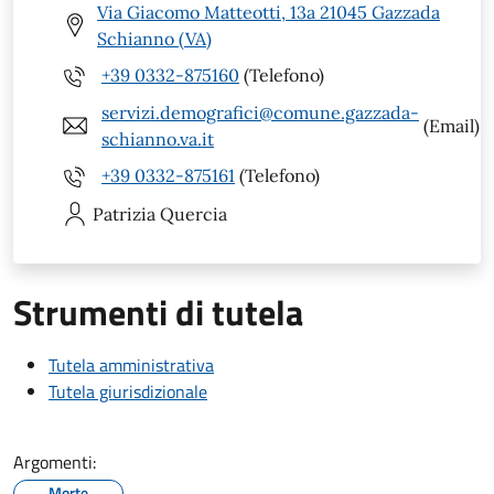
Via Giacomo Matteotti, 13a 21045 Gazzada
Schianno (VA)
+39 0332-875160
(Telefono)
servizi.demografici@comune.gazzada-
(Email)
schianno.va.it
+39 0332-875161
(Telefono)
Patrizia
Quercia
Strumenti di tutela
Tutela amministrativa
Tutela giurisdizionale
Argomenti:
Morte