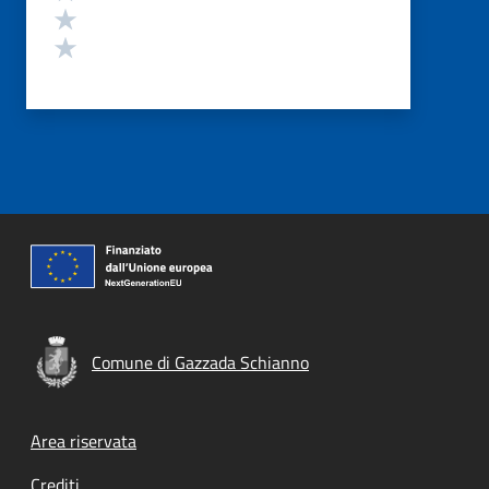
Valuta 2 stelle su 5
Valuta 1 stelle su 5
Comune di Gazzada Schianno
Footer menu
Area riservata
Crediti