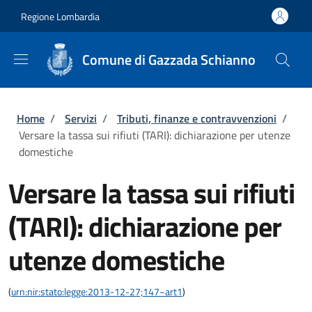
Salta al contenuto principale
Skip to footer content
Regione Lombardia
Comune di Gazzada Schianno
Briciole di pane
Home
/
Servizi
/
Tributi, finanze e contravvenzioni
/
Versare la tassa sui rifiuti (TARI): dichiarazione per utenze
domestiche
Versare la tassa sui rifiuti
(TARI): dichiarazione per
utenze domestiche
(
urn:nir:stato:legge:2013-12-27;147~art1
)