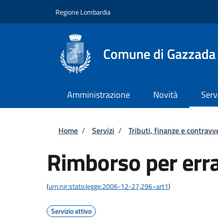
Salta al contenuto principale
Skip to footer content
Regione Lombardia
Comune di Gazzada
Amministrazione
Novità
Serv
Briciole di pane
Home
/
Servizi
/
Tributi, finanze e contravv
Rimborso per err
(
urn:nir:stato:legge:2006-12-27;296~art1
)
Servizio attivo