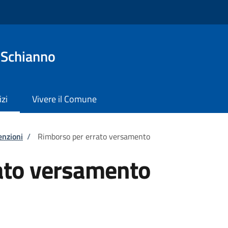
 Schianno
izi
Vivere il Comune
enzioni
/
Rimborso per errato versamento
ato versamento