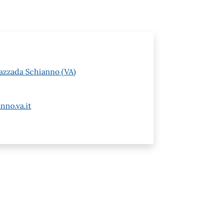
Gazzada Schianno (VA)
no.va.it