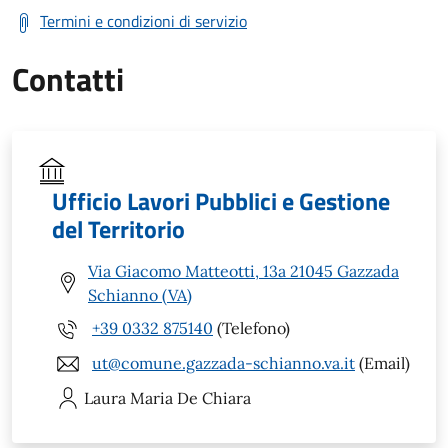
Termini e condizioni di servizio
Contatti
Ufficio Lavori Pubblici e Gestione
del Territorio
Via Giacomo Matteotti, 13a 21045 Gazzada
Schianno (VA)
+39 0332 875140
(Telefono)
ut@comune.gazzada-schianno.va.it
(Email)
Laura Maria
De Chiara