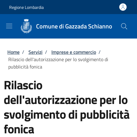
Salta al contenuto principale
Skip to footer content
Regione Lombardia
Comune di Gazzada Schianno
Briciole di pane
Home
/
Servizi
/
Imprese e commercio
/
Rilascio dell'autorizzazione per lo svolgimento di
pubblicità fonica
Rilascio
dell'autorizzazione per lo
svolgimento di pubblicità
fonica