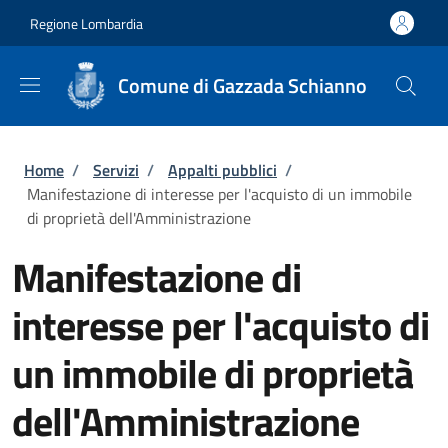
Salta al contenuto principale
Skip to footer content
Regione Lombardia
Comune di Gazzada Schianno
Briciole di pane
Home
/
Servizi
/
Appalti pubblici
/
Manifestazione di interesse per l'acquisto di un immobile
di proprietà dell'Amministrazione
Manifestazione di
interesse per l'acquisto di
un immobile di proprietà
dell'Amministrazione