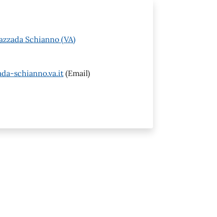
Gazzada Schianno (VA)
da-schianno.va.it
(Email)