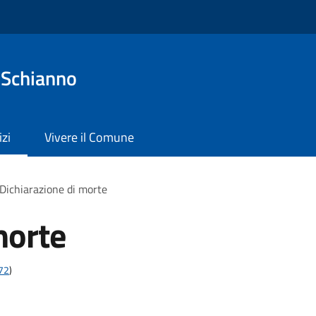
 Schianno
izi
Vivere il Comune
Dichiarazione di morte
morte
t72
)