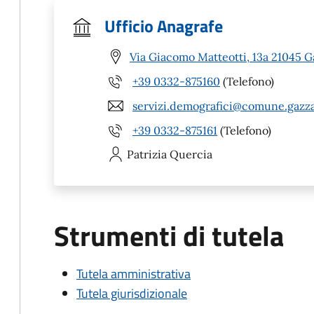
Ufficio Anagrafe
Via Giacomo Matteotti, 13a 21045 
+39 0332-875160
(Telefono)
servizi.demografici@comune.gazza
+39 0332-875161
(Telefono)
Patrizia
Quercia
Strumenti di tutela
Tutela amministrativa
Tutela giurisdizionale