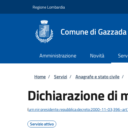
Salta al contenuto principale
Skip to footer content
Regione Lombardia
Comune di Gazzada
Amministrazione
Novità
Serv
Briciole di pane
Home
/
Servizi
/
Anagrafe e stato civile
/
Dichiarazione di 
(
urn:nir:presidente.repubblica:decreto:2000-11-03;396~ar
Servizio attivo