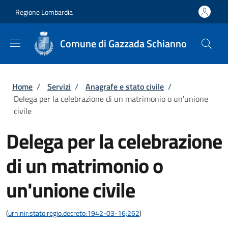
Salta al contenuto principale
Skip to footer content
Regione Lombardia
Comune di Gazzada Schianno
Briciole di pane
Home
/
Servizi
/
Anagrafe e stato civile
/
Delega per la celebrazione di un matrimonio o un'unione
civile
Delega per la celebrazione
di un matrimonio o
un'unione civile
(
urn:nir:stato:regio.decreto:1942-03-16;262
)