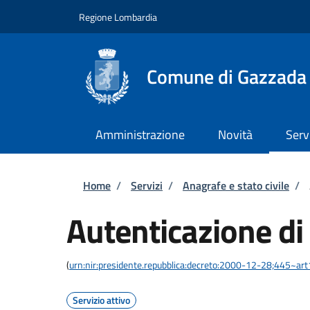
Salta al contenuto principale
Skip to footer content
Regione Lombardia
Comune di Gazzada
Amministrazione
Novità
Serv
Briciole di pane
Home
/
Servizi
/
Anagrafe e stato civile
/
Autenticazione di
(
urn:nir:presidente.repubblica:decreto:2000-12-28;445~ar
Servizio attivo