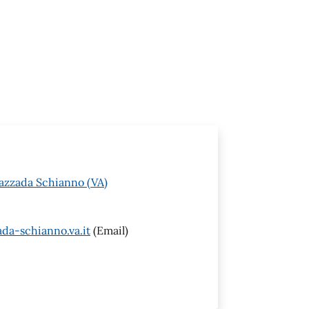
Gazzada Schianno (VA)
da-schianno.va.it
(Email)