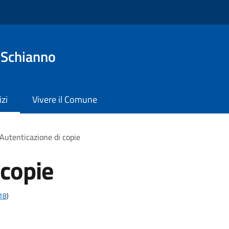
 Schianno
izi
Vivere il Comune
Autenticazione di copie
 copie
t18
)