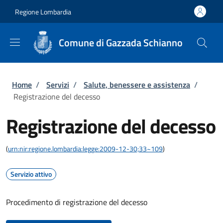
Salta al contenuto principale
Skip to footer content
Regione Lombardia
Comune di Gazzada Schianno
Briciole di pane
Home
/
Servizi
/
Salute, benessere e assistenza
/
Registrazione del decesso
Registrazione del decesso
(
urn:nir:regione.lombardia:legge:2009-12-30;33~109
)
Servizio attivo
Procedimento di registrazione del decesso