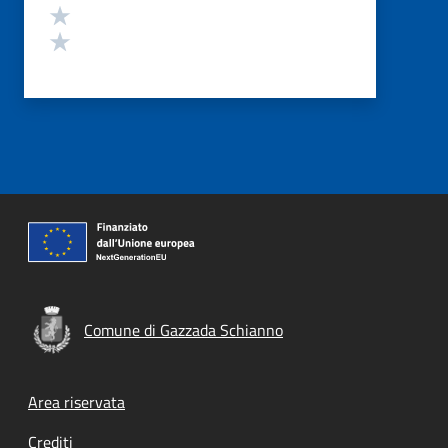
Valuta 2 stelle su 5
Valuta 1 stelle su 5
Comune di Gazzada Schianno
Footer menu
Area riservata
Crediti