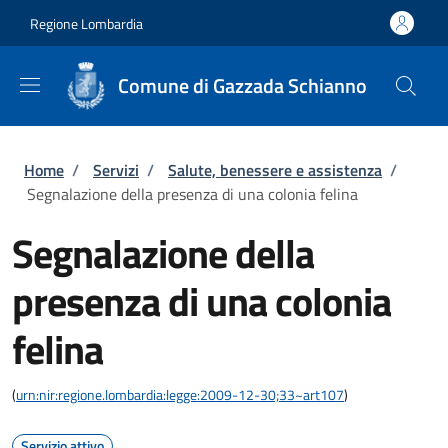
Salta al contenuto principale
Skip to footer content
Regione Lombardia
Comune di Gazzada Schianno
Briciole di pane
Home
/
Servizi
/
Salute, benessere e assistenza
/
Segnalazione della presenza di una colonia felina
Segnalazione della
presenza di una colonia
felina
(
urn:nir:regione.lombardia:legge:2009-12-30;33~art107
)
Servizio attivo