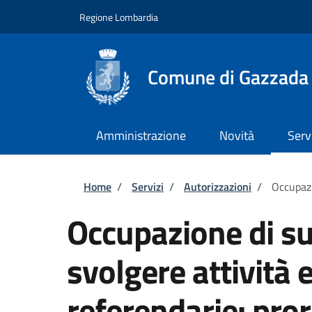
Salta al contenuto principale
Skip to footer content
Regione Lombardia
Comune di Gazzada
Amministrazione
Novità
Serv
Briciole di pane
Home
/
Servizi
/
Autorizzazioni
/
Occupazi
Occupazione di su
svolgere attività e
referendarie: pro