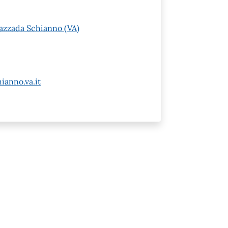
Gazzada Schianno (VA)
ianno.va.it