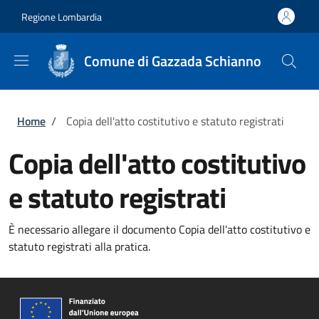
Salta al contenuto principale
Skip to footer content
Regione Lombardia
Comune di Gazzada Schianno
Briciole di pane
Home
/
Copia dell'atto costitutivo e statuto registrati
Copia dell'atto costitutivo
e statuto registrati
È necessario allegare il documento Copia dell'atto costitutivo e
statuto registrati alla pratica.