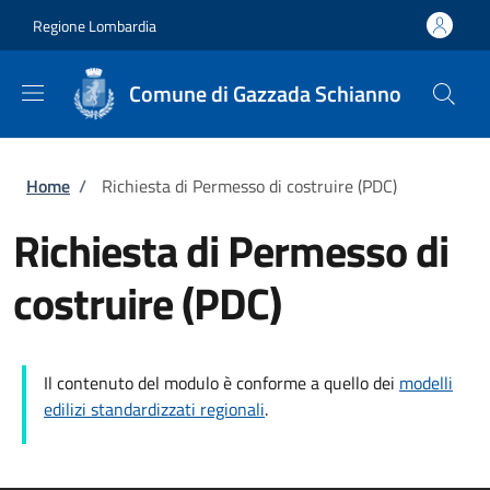
Salta al contenuto principale
Skip to footer content
Regione Lombardia
Comune di Gazzada Schianno
Briciole di pane
Home
/
Richiesta di Permesso di costruire (PDC)
Richiesta di Permesso di
costruire (PDC)
Il contenuto del modulo è conforme a quello dei
modelli
edilizi standardizzati regionali
.