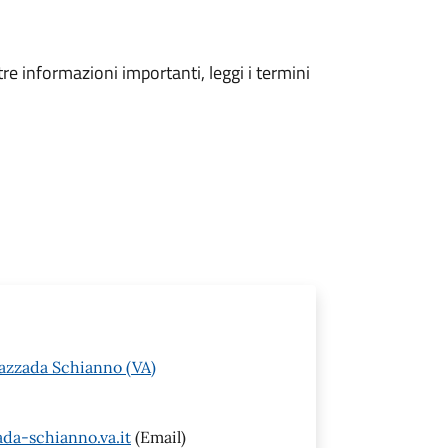
tre informazioni importanti, leggi i termini
Gazzada Schianno (VA)
da-schianno.va.it
(Email)