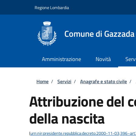
Salta al contenuto principale
Skip to footer content
Regione Lombardia
Comune di Gazzada
Amministrazione
Novità
Serv
Briciole di pane
Home
/
Servizi
/
Anagrafe e stato civile
/
Attribuzione del
della nascita
(
urn:nir:presidente.repubblica:decreto:2000-11-03;396~ar