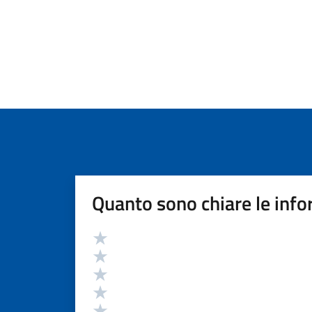
Quanto sono chiare le info
Valutazione
Valuta 5 stelle su 5
Valuta 4 stelle su 5
Valuta 3 stelle su 5
Valuta 2 stelle su 5
Valuta 1 stelle su 5