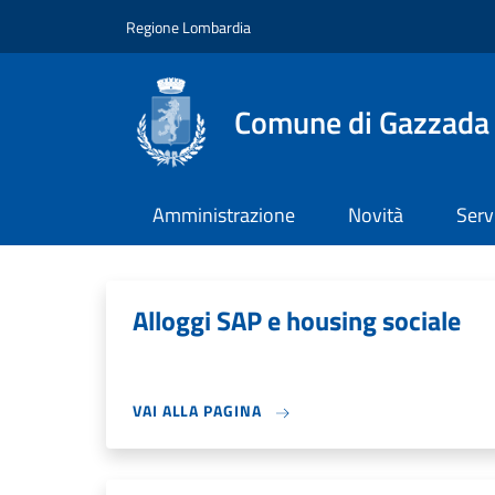
Salta al contenuto principale
Skip to footer content
Regione Lombardia
Comune di Gazzada
Amministrazione
Novità
Serv
Alloggi SAP e housing sociale
VAI ALLA PAGINA